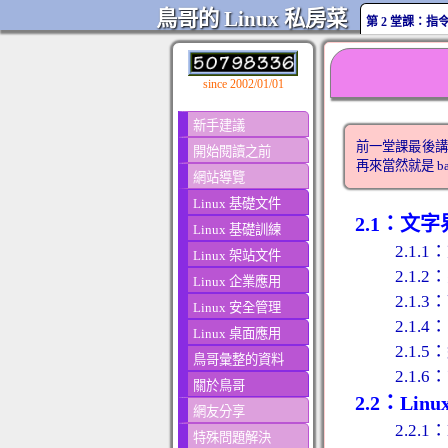
鳥哥的 Linux 私房菜
第 2 堂課：
since 2002/01/01
新手建議
前一堂課最後講
開始閱讀之前
再來當然就是 
網站導覽
Linux 基礎文件
2.1：文
Linux 基礎訓練
2.1
Linux 架站文件
2.1.
Linux 企業應用
2.1.
Linux 安全管理
2.1
Linux 桌面應用
2.1.
鳥哥彙整的資料
2.1.
關於鳥哥
2.2：Li
網友分享
2.2.
特殊問題解決