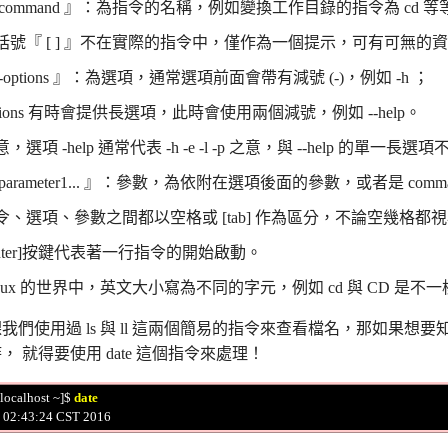
 command 』：為指令的名稱，例如變換工作目錄的指令為 cd 等
括號『 [ ] 』不在實際的指令中，僅作為一個提示，可有可無的
 -options 』：為選項，通常選項前面會帶有減號 (-)，例如 -h ；
ptions 有時會提供長選項，此時會使用兩個減號，例如 --help。
，選項 -help 通常代表 -h -e -l -p 之意，與 --help 的單一長選
 parameter1... 』：參數，為依附在選項後面的參數，或者是 comm
令、選項、參數之間都以空格或 [tab] 作為區分，不論空幾格
Enter]按鍵代表著一行指令的開始啟動。
inux 的世界中，英文大小寫為不同的字元，例如 cd 與 CD 是不
我們使用過 ls 與 ll 這兩個簡易的指令來查看檔名，那如果
， 就得要使用 date 這個指令來處理！
localhost ~]$ 
date