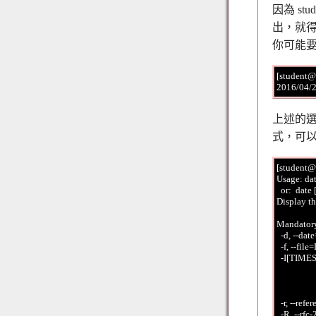
因為 s
出，就得
你可能
[student@
上述的選
式，可以
[student@
Usage: dat
  or:  dat
Display th
Mandatory 
  -d, --da
  -f, --fi
  -I[TIME
            
              
             
  -r, --ref
  -R, --rfc