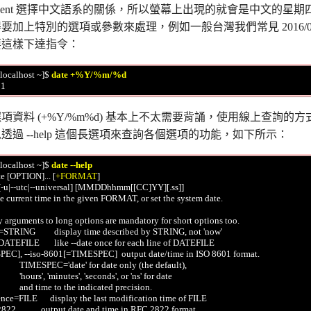
tudent 選擇中文語系的關係，所以螢幕上出現的就會是中文的星
要加上特別的選項或參數來處理，例如一般台灣我們常見 2016/04
要這樣下達指令：
localhost ~]$ 
date +%Y/%m/%d
項資料 (+%Y/%m%d) 基本上不太需要背誦，使用線上查詢的
透過 --help 這個長選項來查詢各個選項的功能，如下所示：
localhost ~]$ 
date --help
e [OPTION]... [
+FORMAT
]

e [-u|--utc|--universal] [MMDDhhmm[[CC]YY][.ss]]

e current time in the given FORMAT, or set the system date.

arguments to long options are mandatory for short options too.

te=STRING         display time described by STRING, not 'now'

le=DATEFILE       like --date once for each line of DATEFILE

SPEC], --iso-8601[=TIMESPEC]  output date/time in ISO 8601 format.

                TIMESPEC='date' for date only (the default),

              'hours', 'minutes', 'seconds', or 'ns' for date

               and time to the indicated precision.

erence=FILE      display the last modification time of FILE

-2822            output date and time in RFC 2822 format.
