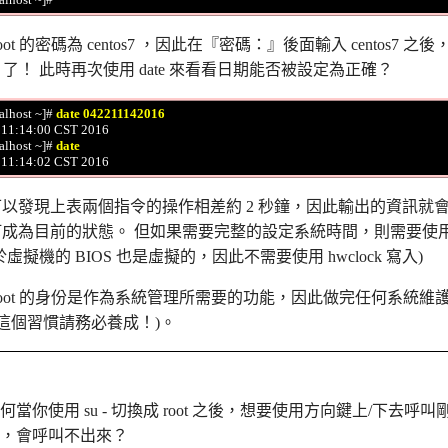
oot 的密碼為 centos7 ，因此在『密碼：』後面輸入 centos
ot 了！ 此時再次使用 date 來看看日期能否被設定為正確？
lhost ~]# 
date 042211142016
2 11:14:00 CST 2016

lhost ~]# 
date
以發現上表兩個指令的操作相差約 2 秒鐘，因此輸出的資訊就
成為目前的狀態。 但如果需要完整的設定系統時間，則需要使用 hwclo
虛擬機的 BIOS 也是虛擬的，因此不需要使用 hwclock 寫入)
root 的身份是作為系統管理所需要的功能，因此做完任何系統
(這個習慣請務必養成！)。
何當你使用 su - 切換成 root 之後，想要使用方向鍵上/下去呼叫剛剛下達
，會呼叫不出來？