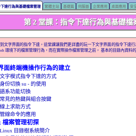
指令下達行為與基礎檔案管理
繁體主站
基礎篇
伺服器
企業應用
桌面應用
安
第 2 堂課：指令下達行為與基礎檔
到文字界面的指令下達，這堂課讓我們更詳盡的玩一下文字界面的指令下達行
bash 環境下的檔案管理行為，而在實際操作檔案管理之前， 基本的目錄內資
字界面終端機操作行為的建立
.1：文字模式指令下達的方式
2：身份切換 su - 的使用
3：語系功能切換
.4：常見的熱鍵與組合按鍵
5：線上求助方式
6：管線命令的應用
nux 檔案管理初探
1：Linux 目錄樹系統簡介