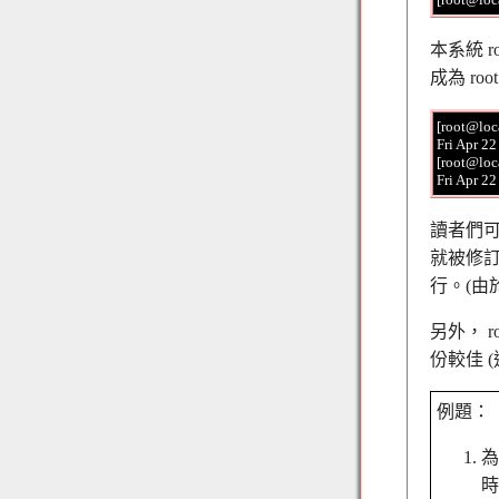
本系統 r
成為 ro
[root@loca
Fri Apr 2
[root@loca
讀者們可
就被修訂
行。(由於
另外， 
份較佳 
例題：
為
時