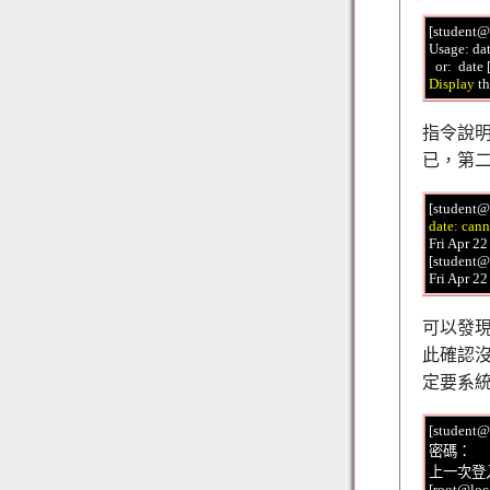
[student@
Usage: da
Display
 t
指令說明當
已，第二
[student@
date: cann
Fri Apr 2
[student@
可以發現
此確認沒有
定要系統
[student@
密碼：

上一次登入：四
[root@loca