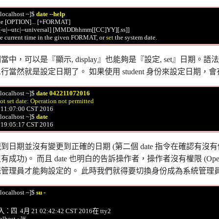
localhost ~]$ 
date --help
te [OPTION]... [+FORMAT]

he current time in the given FORMAT, or 
set
中，可以是『顯示, display』也能夠是『設定, set』日期。語法
行當然就是設定日期了。 如果使用 student 身份來設定日期，
localhost ~]$ 
date 042211072016
ot set date: Operation not permitted
2 11:07:00 CST 2016

localhost ~]$ 
date
到日期並沒有變更到正確的日期 (第二個 date 指令在確認有
成功)。 而且 date 也明白的告訴操作者，操作者沒有權限 (Operation
管理員才能夠設定的。 此時我們就得要切換身份成為系統管理員(r
localhost ~]$ 
su -
  4月 21 02:42:42 CST 2016在 tty2

lhost ~]# 