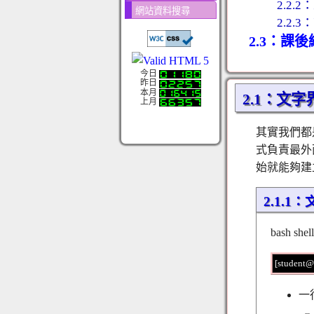
2.2
網站資料搜尋
2.2
2.3：課
今日
昨日
本月
2.1：文
上月
其實我們都
式負責最外面
始就能夠建
2.1.
bash
[student@
一