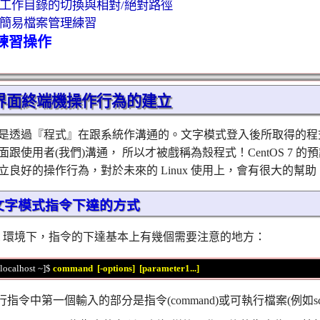
.2：工作目錄的切換與相對/絕對路徑
.3：簡易檔案管理練習
後練習操作
字界面終端機操作行為的建立
是透過『程式』在跟系統作溝通的。文字模式登入後所取得的程式被稱
跟使用者(我們)溝通， 所以才被戲稱為殼程式！CentOS 7 的
立良好的操作行為，對於未來的 Linux 使用上，會有很大的幫助
1：文字模式指令下達的方式
 shell 環境下，指令的下達基本上有幾個需要注意的地方：
localhost ~]$ 
command  [-options]  [parameter1...]
行指令中第一個輸入的部分是指令(command)或可執行檔案(例如scri