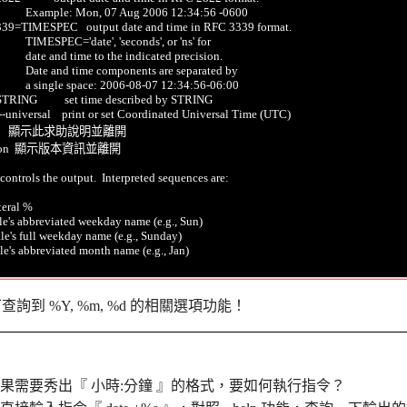
                 Example: Mon, 07 Aug 2006 12:34:56 -0600

c-3339=TIMESPEC   output date and time in RFC 3339 format.

               TIMESPEC='date', 'seconds', or 'ns' for

               date and time to the indicated precision.

                Date and time components are separated by

                a single space: 2006-08-07 12:34:56-06:00

=STRING          set time described by STRING

, --universal    print or set Coordinated Universal Time (UTC)

help     顯示此求助說明並離開

version  顯示版本資訊並離開

 controls the output.  Interpreted sequences are:

teral %

ale's abbreviated weekday name (e.g., Sun)

ale's full weekday name (e.g., Sunday)

ale's abbreviated month name (e.g., Jan)

詢到 %Y, %m, %d 的相關選項功能！
果需要秀出『 小時:分鐘 』的格式，要如何執行指令？