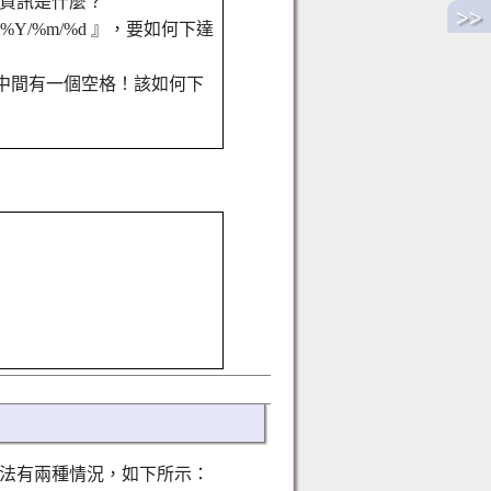
出的資訊是什麼？
>>
 +%Y/%m/%d 』，要如何下達
間中間有一個空格！該如何下
以發現語法有兩種情況，如下所示：