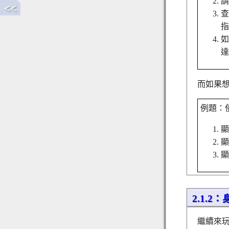
請
<<
查
指
如
達
而如果想
例題：使
顯
顯
顯
2.1.2
繼續來玩