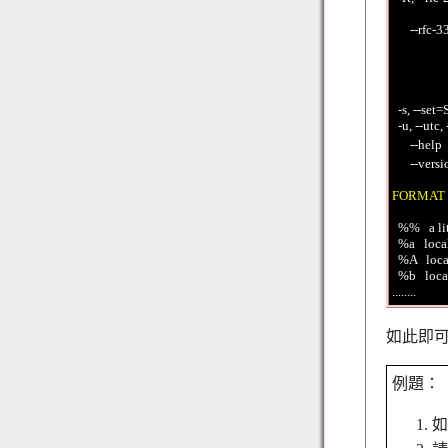
           
      --rf
             
             
            
            
  -s, --set
  -u, --utc
      --
      --
FORMAT
  %%   a li
  %a   loc
  %A   loc
  %b   loc
如此即可查
例題：
如