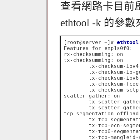
查看網路卡目前
ethtool -k 
[root@server ~]# 
ethtool
Features for enp1s0f0:

rx-checksumming: on

tx-checksumming: on

        tx-checksum-ipv4:
        tx-checksum-ip-ge
        tx-checksum-ipv6:
        tx-checksum-fcoe-
        tx-checksum-sctp:
scatter-gather: on

        tx-scatter-gather
        tx-scatter-gathe
tcp-segmentation-offload:
        tx-tcp-segmentati
        tx-tcp-ecn-segme
        tx-tcp6-segmentat
        tx-tcp-mangleid-