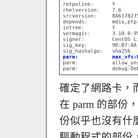
retpoline:      Y

rhelversion:    7.6

srcversion:     8A6178275
depends:        mdio,ptp,
intree:         Y

vermagic:       3.10.0-9
signer:         CentOS L
sig_key:        9D:B7:8A
parm:           max_vfs:
parm:           allow_un
確定了網路卡，
在 parm 的
份似乎也沒有什
驅動程式的部份