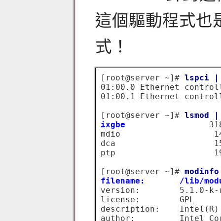
這個驅動程式也是 
式！
[root@server ~]# 
lspci |
01:00.0 Ethernet control
01:00.1 Ethernet control
[root@server ~]# 
lsmod |
ixgbe
                 318
mdio                   14
dca                    15
ptp                    1
[root@server ~]# 
modinfo
filename:       /lib/mod
version:        5.1.0-k-r
license:        GPL

description:    Intel(R)
author:         Intel Co