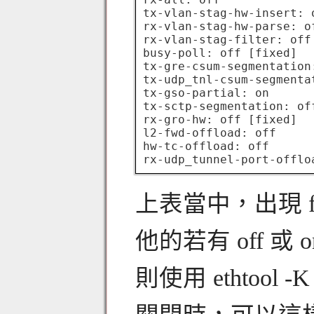
tx-vlan-stag-hw-insert: o
rx-vlan-stag-hw-parse: of
rx-vlan-stag-filter: off 
busy-poll: off [fixed]

tx-gre-csum-segmentation:
tx-udp_tnl-csum-segmentat
tx-gso-partial: on

tx-sctp-segmentation: off
rx-gro-hw: off [fixed]

l2-fwd-offload: off

hw-tc-offload: off

上表當中，出現 
他的若有 off 
則使用 ethtool