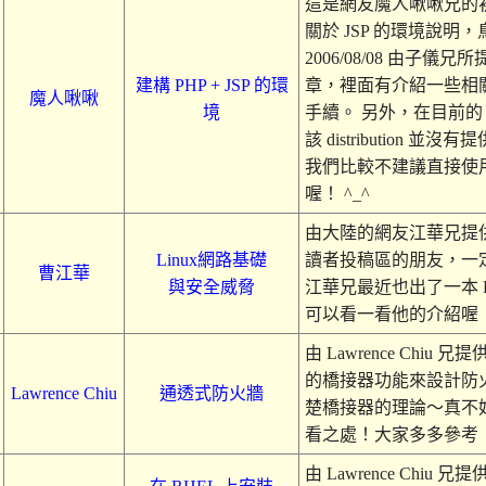
這是網友魔人啾啾兄的
關於 JSP 的環境說
2006/08/08 由子儀兄所提
建構 PHP + JSP 的環
章，裡面有介紹一些相
魔人啾啾
境
手續。 另外，在目前的 Linu
該 distribution
我們比較不建議直接使用 T
喔！ ^_^
由大陸的網友江華兄提
Linux網路基礎
讀者投稿區的朋友，一
曹江華
與安全威脅
江華兄最近也出了一本 L
可以看一看他的介紹喔
由 Lawrence Chiu
的橋接器功能來設計防
Lawrence Chiu
通透式防火牆
楚橋接器的理論～真不
看之處！大家多多參考
由 Lawrence Chiu