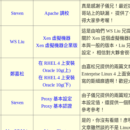
真是感謝子儀兄！最近提供
Steven
Apache 調校
哥站上的缺漏， 提供
得大家參考喔！
這是由咱們 WS Liu
Xen 虛擬機器
關於 Xen 這個虛擬機器
WS Liu
Xen 虛擬機器企業版
本與一般的版本，Liu
設定， 相信對大夥會很有
在 RHEL 4 上安裝
由嘉松兄提供的兩篇文章，
Oracle 10g(上)
鄭嘉松
Enterprise Linux 4
在 RHEL 4 上安裝
寫的鉅細靡遺啊！歡迎
Oracle 10g(下)
由子儀兄提供的兩篇短文，主要
Proxy 基本設定
Steven
本設定值，還提供一個
Proxy 基本認證
參考參考！
是的，你沒有看錯！彥
文章雖然談的不是 Linux 