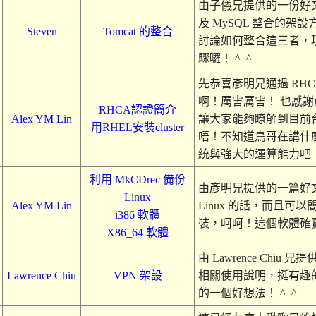
由子儀兄提供的一份好文章，關
及 MySQL 整合的架
Steven
Tomcat 的整合
討論如何整合這三者，
驟囉！ ^_^
先恭喜彥明兄通過 RH
啊！厲害厲害！ 也感
RHCA認證簡介
Alex YM Lin
讓大家能夠瞭解到目前
用RHEL安裝cluster
唔！不知道鳥哥在講什
統與強大的運算能力吧
利用 MkCDrec 備份
由彥明兄提供的一篇好
Linux
Alex YM Lin
Linux 的話，而且可
i386 軟體
裝，呵呵！這個軟體確
X86_64 軟體
由 Lawrence Chiu
Lawrence Chiu
VPN 架設
相關使用說明，挺有趣的！ ^
的一個好想法！ ^_^