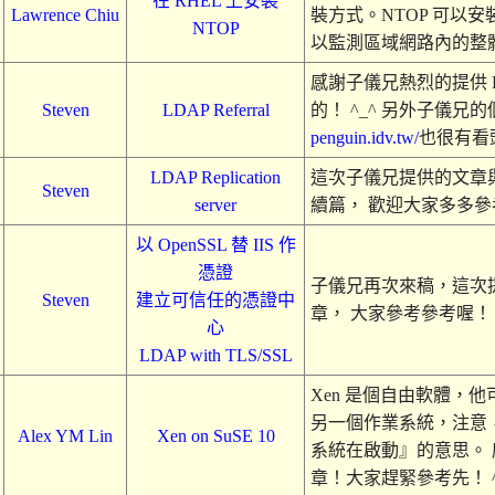
在 RHEL 上安裝
Lawrence Chiu
裝方式。NTOP 可以安裝
NTOP
以監測區域網路內的整
感謝子儀兄熱烈的提供 
Steven
LDAP Referral
的！ ^_^ 另外子儀兄
penguin.idv.tw/
也很有看頭
LDAP Replication
這次子儀兄提供的文章與
Steven
server
續篇， 歡迎大家多多參考
以 OpenSSL 替 IIS 作
憑證
子儀兄再次來稿，這次
Steven
建立可信任的憑證中
章， 大家參考參考喔！
心
LDAP with TLS/SSL
Xen 是個自由軟體，他可
另一個作業系統，注意
Alex YM Lin
Xen on SuSE 10
系統在啟動』的意思。
章！大家趕緊參考先！ ^