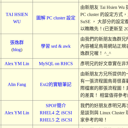
由新朋友 Tai Hsien
TAI HSIEN
PC cluster 的設定
圖解 PC cluster 設定
WU
SuSE ， 大部分的
以瞧瞧先！(已更新至 2010
由我們的新朋友逸群兄所提供
張逸群
學習 sed & awk
內容補足鳥哥網站正規
(
blog
)
逸群兄喔！ ^_^
Alex YM Lin
MySQL on RHCS
彥明兄的好文章實在非
由新朋友方兄所提供的
有一張流程圖鳥哥很喜
Alin Fang
Ext2的實驗筆記
際檔案的那張流程圖！
的差異！ 相當值得參考的
SPOF簡介
我們的好朋友彥明兄再
Alex YM Lin
RHEL4 之 iSCSI
是談到與 Linux Clu
RHEL5 之 iSCSI
家參考的呦！