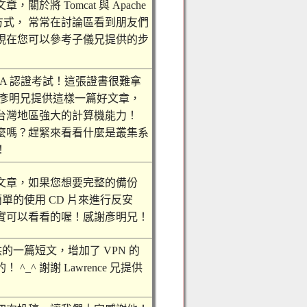
於將 Tomcat 與 Apache
設方式， 常常在討論區看到朋友們
現在您可以參考子儀兄提供的步
CA 認證考試！這張證書很難拿
謝彥明兄提供這樣一篇好文章，
台灣地區強大的計算機能力！
麼嗎？趕緊來看看什麼是叢集系
！
文章，如果您想要完整的備份
以簡單的使用 CD 片來進行反安
實可以看看的喔！感謝彥明兄！
 兄提供的一篇短文，增加了 VPN 的
_^ 謝謝 Lawrence 兄提供