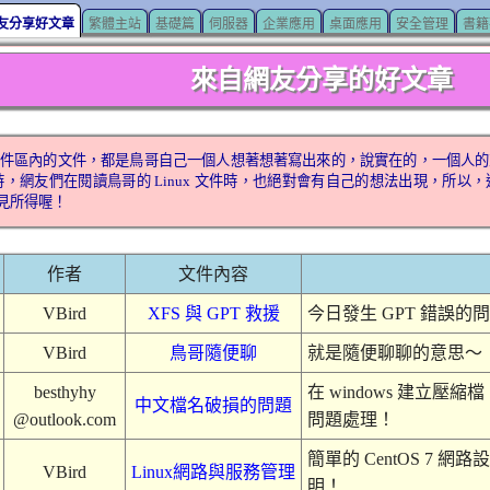
友分享好文章
繁體主站
基礎篇
伺服器
企業應用
桌面應用
安全管理
書籍
來自網友分享的好文章
ux 文件區內的文件，都是鳥哥自己一個人想著想著寫出來的，說實在的，一個人的東
時，網友們在閱讀鳥哥的 Linux 文件時，也絕對會有自己的想法出現，所
所見所得喔！
作者
文件內容
VBird
XFS 與 GPT 救援
今日發生 GPT 錯誤
VBird
鳥哥隨便聊
就是隨便聊聊的意思～
besthyhy
在 windows 建立壓縮
中文檔名破損的問題
@outlook.com
問題處理！
簡單的 CentOS 7 
VBird
Linux網路與服務管理
明！