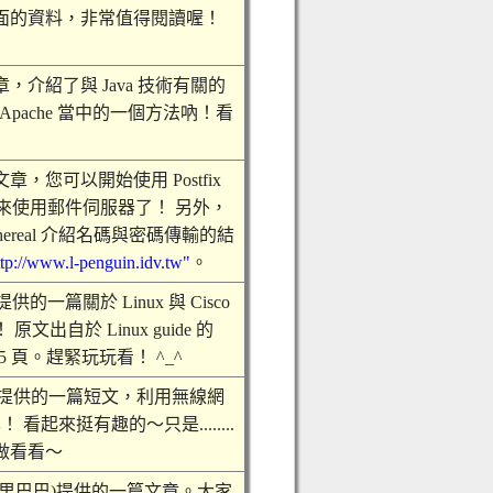
面的資料，非常值得閱讀喔！
介紹了與 Java 技術有關的
在 Apache 當中的一個方法吶！看
，您可以開始使用 Postfix
證來使用郵件伺服器了！ 另外，
ereal 介紹名碼與密碼傳輸的結
ttp://www.l-penguin.idv.tw"
。
的一篇關於 Linux 與 Cisco
出自於 Linux guide 的
45 頁。趕緊玩玩看！ ^_^
CFC 兄提供的一篇短文，利用無線網
 看起來挺有趣的～只是........
做看看～
里巴巴)提供的一篇文章。大家