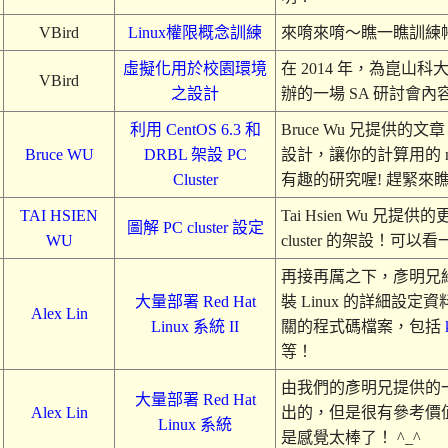
VBird
Linux權限概念訓練
來唷來唷～瞧一瞧訓練
虛擬化用於校園環境
在 2014 年，為崑
VBird
之設計
辦的一場 SA 研討會內
利用 CentOS 6.3 和
Bruce Wu 兄提供的
Bruce WU
DRBL 架設 PC
設計，讓你的計算用的 n
Cluster
有趣的研究喔! 趕緊來瞧
TAI HSIEN
Tai Hsien Wu 兄提
圖解 PC cluster 設定
WU
cluster 的架設！可以
再接再厲之下，彥明兄
大量部署 Red Hat
裝 Linux 的詳細設
Alex Lin
Linux 系統 II
關的程式碼檔案，包括
等！
由我們的彥明兄提供的
大量部署 Red Hat
Alex Lin
出的，但是很有參考價
Linux 系統
是感覺太棒了！ ^_^