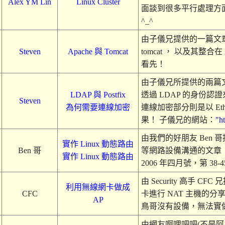
Alex YM Lin
Linux Cluster
面談到很多平行處理方
^_^
由子儀兄提供的一篇文章，
Steven
Apache 與 Tomcat
tomcat ， 以及其整合
看先！
由子儀兄所提供的兩篇文章
LDAP 與 Postfix
透過 LDAP 的身份認
Steven
為何需要連線加密
連線加密部分則是以 Eth
果！ 子儀兄的網站：
"h
由我們的好朋友 Ben 哥提供
實作 Linux 動態路由
Ben 哥
等網路設備溝通的文章！ 原文
實作 Linux 動態路由
2006 年四月號，第 38-
由 Security 高手 
利用無線網卡做成
CFC
卡進行 NAT 主機的分享！
AP
鳥哥沒有設備，無法實
由網友啊哩吧吧(不是阿