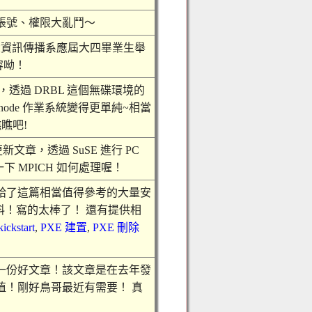
帳號、權限大亂鬥～
山科大資訊傳播系應屆大四畢業生舉
容呦！
文章，透過 DRBL 這個無碟環境的
ode 作業系統變得更單純~相當
瞧吧!
供的更新文章，透過 SuSE 進行 PC
看一下 MPICH 如何處理喔！
給了這篇相當值得參考的大量安
定資料！寫的太棒了！ 還有提供相
kickstart
,
PXE 建置
,
PXE 刪除
一份好文章！該文章是在去年發
值！剛好鳥哥最近有需要！ 真