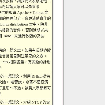
初次投稿，讓我們大家感謝他！
明，鳥哥建議大家可以先參考
供的那篇 Apache + Tomcat 文
關的原理部分，會更清楚實作的
x distributions 當中，除非
 並沒有提供相對的套件， 否則近期以來
arball 來進行軟體的安裝
供的一篇文章。如果有長期追蹤
定會常常見到江華兄的文章。
inux 相關書籍，有興趣的話也
！
 兄提供的一篇短文，利用 RHEL 提供
火牆。 老實說，鳥哥不是很清
好意思～不過，該篇文章頗有可
！
 兄提供的一篇短文，介紹 NTOP 的安